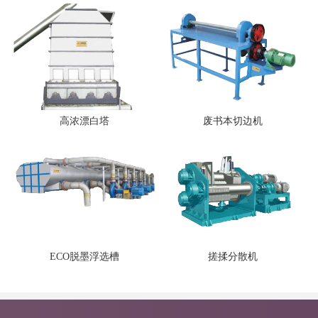
高浓漂白塔
废书本切边机
ECO脱墨浮选槽
搓揉分散机