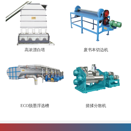
高浓漂白塔
废书本切边机
ECO脱墨浮选槽
搓揉分散机