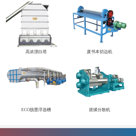
高浓漂白塔
废书本切边机
ECO脱墨浮选槽
搓揉分散机