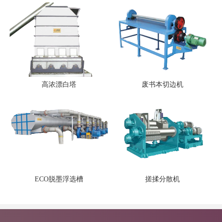
高浓漂白塔
废书本切边机
ECO脱墨浮选槽
搓揉分散机