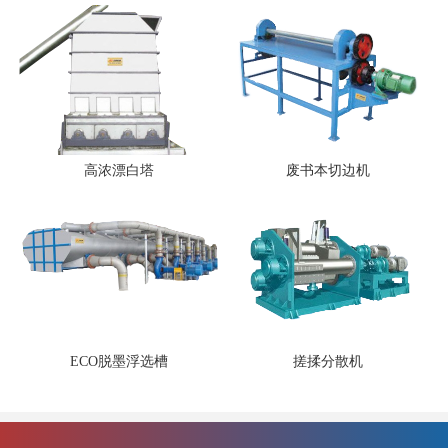
高浓漂白塔
废书本切边机
ECO脱墨浮选槽
搓揉分散机