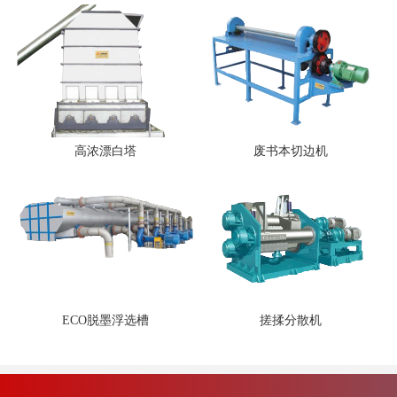
高浓漂白塔
废书本切边机
ECO脱墨浮选槽
搓揉分散机